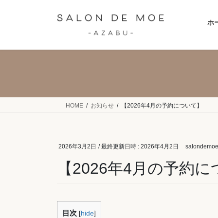
コ
ナ
ン
ビ
ホ
テ
ゲ
ン
ー
ツ
シ
へ
ョ
ス
ン
キ
に
ッ
移
HOME
お知らせ
【2026年4月の予約について】
プ
動
2026年3月2日
/ 最終更新日時 :
2026年4月2日
salondemo
【2026年4月の予約
目次
[
hide
]