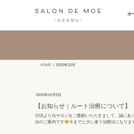
コ
ナ
ン
ビ
ホ
テ
ゲ
ン
ー
ツ
シ
へ
ョ
ス
ン
キ
に
ッ
移
HOME
2020年10月
プ
動
2020年10月5日
【お知らせ｜ルート治療について】
日頃より当サロンをご愛顧いただきまして、誠にあり
法のご案内です
今までと少し違う治療法になります