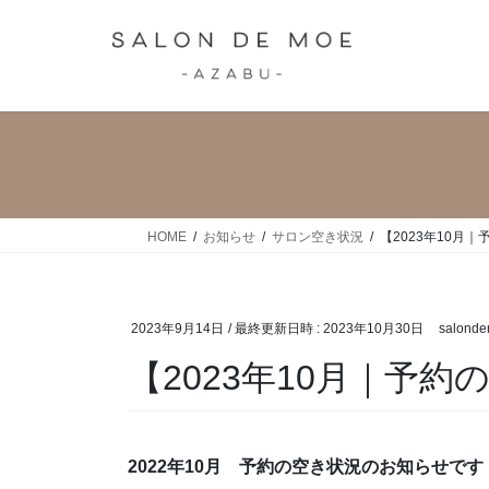
コ
ナ
ン
ビ
テ
ゲ
ン
ー
ツ
シ
へ
ョ
ス
ン
キ
に
ッ
移
HOME
お知らせ
サロン空き状況
【2023年10月
プ
動
2023年9月14日
/ 最終更新日時 :
2023年10月30日
salond
【2023年10月｜予約
2022年10月 予約の空き状況のお知らせです