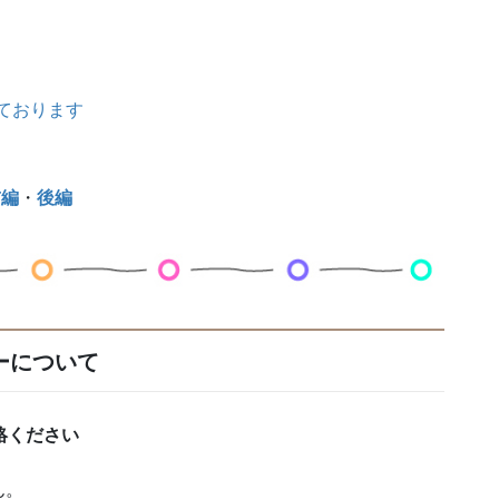
しております
前編
・
後編
ーについて
絡ください
ん。