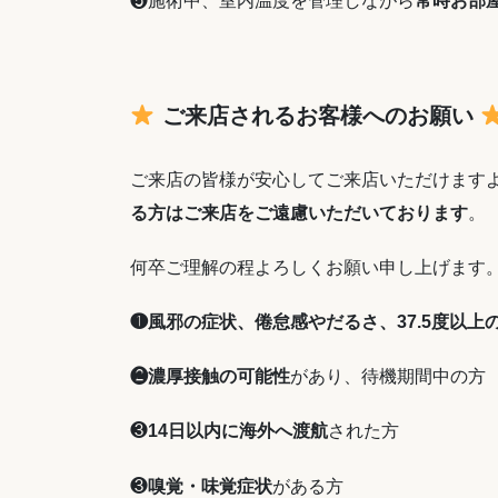
❺施術中、室内温度を管理しながら
常時お部
ご来店されるお客様へのお願い
ご来店の皆様が安心してご来店いただけます
る方はご来店をご遠慮いただいております
。
何卒ご理解の程よろしくお願い申し上げます
❶風邪の症状、倦怠感やだるさ、37.5度以上
❷濃厚接触の可能性
があり、待機期間中の方
❸
14日以内に海外へ渡航
された方
❸
嗅覚・味覚症状
がある方