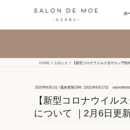
コ
ナ
ン
ビ
ホ
テ
ゲ
ン
ー
ツ
シ
へ
ョ
ス
ン
キ
に
ッ
移
HOME
お知らせ
【新型コロナウイルス当サロン予防対
プ
動
2020年6月1日
/ 最終更新日時 :
2021年8月17日
salondem
【新型コロナウイルス
について ｜2月6日更