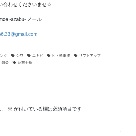
い合わせくださいませ☆
 moe -azabu- メール
e6.33@gmail.com
ング
シワ
ニキビ
ヒト幹細胞
リフトアップ
鍼灸
麻布十番
ん。
※
が付いている欄は必須項目です