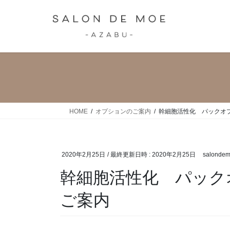
コ
ナ
ン
ビ
テ
ゲ
ン
ー
ツ
シ
へ
ョ
ス
ン
キ
に
ッ
移
HOME
オプションのご案内
幹細胞活性化 パックオ
プ
動
2020年2月25日
/ 最終更新日時 :
2020年2月25日
salonde
幹細胞活性化 パック
ご案内