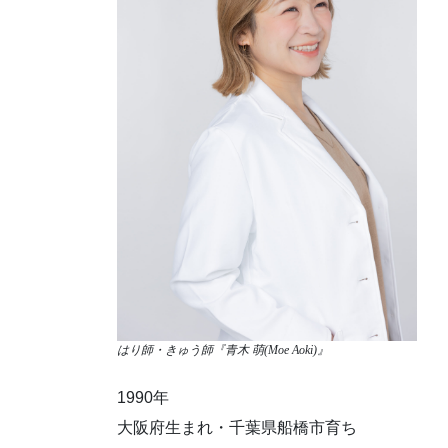
はり師・きゅう師『青木 萌(Moe Aoki)』
1990年
大阪府生まれ・千葉県船橋市育ち