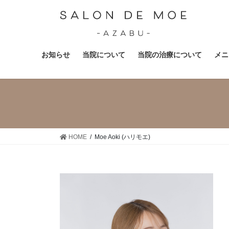
コ
ナ
ン
ビ
テ
ゲ
ン
ー
ツ
シ
お知らせ
当院について
当院の治療について
メニ
へ
ョ
ス
ン
キ
に
ッ
移
プ
動
HOME
Moe Aoki (ハリモエ)